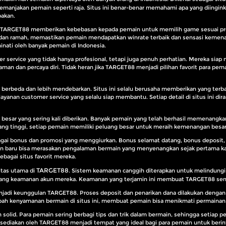
anjakan pemain seperti raja. Situs ini benar-benar memahami apa yang diingink
akan.
a, TARGET88 memberikan kebebasan kepada pemain untuk memilih game sesuai p
i dan ramah, memastikan pemain mendapatkan winrate terbaik dan sensasi kemenan
nati oleh banyak pemain di Indonesia.
 service yang tidak hanya profesional, tetapi juga penuh perhatian. Mereka si
n dan percaya diri. Tidak heran jika TARGET88 menjadi pilihan favorit para pem
beda dan lebih mendebarkan. Situs ini selalu berusaha memberikan yang terbaik
layanan customer service yang selalu siap membantu. Setiap detail di situs ini 
t besar yang sering kali diberikan. Banyak pemain yang telah berhasil memenang
 yang tinggi, setiap pemain memiliki peluang besar untuk meraih kemenangan besar
ai bonus dan promosi yang menggiurkan. Bonus selamat datang, bonus deposit, d
baru bisa merasakan pengalaman bermain yang menyenangkan sejak pertama kali 
agai situs favorit mereka.
TARGET88
itas utama di
. Sistem keamanan canggih diterapkan untuk melindungi 
ntang keamanan akun mereka. Keamanan yang terjamin ini membuat TARGET88 sema
menjadi keunggulan TARGET88. Proses deposit dan penarikan dana dilakukan deng
mbah kenyamanan bermain di situs ini, membuat pemain bisa menikmati permaina
solid. Para pemain sering berbagi tips dan trik dalam bermain, sehingga setiap 
ediakan oleh TARGET88 menjadi tempat yang ideal bagi para pemain untuk berint