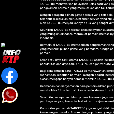
TARGET88 menawarkan pelayanan kelas satu yang mem
pengalaman bermain yang memuaskan dan tak terlup
Dengan beragam pilihan game terbaik yang tersedi
tersebut disediakan oleh customer service yang ahl
oleh TARGET88 menjadikannya situs yang sangat dimi
Keunikan TARGET88 terletak pada pelayanan customer
yang mungkin dihadapi, membuat pemain merasa nyama
Indonesia.
Bermain di TARGET88 memberikan pengalaman yang ber
yang menarik, pilihan game yang beragam, hingga pe
pemain.
Salah satu daya tarik utama TARGET88 adalah jackpo
popularitas dan daya tarik situs ini. Dengan winrate
Bagi para pemain baru, TARGET88 menawarkan berbag
menambah keseruan bermain. Dengan begitu, pemain 
alasan mengapa banyak pemain memilih TARGET88 seb
Keamanan dan kenyamanan para pemain adalah prior
mereka bisa fokus bermain tanpa perlu khawatir te
Selain itu, kecepatan dalam proses transaksi juga 
pembayaran yang tersedia. Hal ini tentu saja mena
Komunitas pemain di TARGET88 juga sangat aktif dan 
kemenangan mereka. Forum dan grup diskusi yang dis