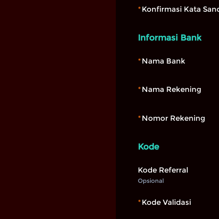
*
Konfirmasi Kata San
Informasi Bank
*
Nama Bank
*
Nama Rekening
*
Nomor Rekening
Kode
Kode Referral
Opsional
*
Kode Validasi