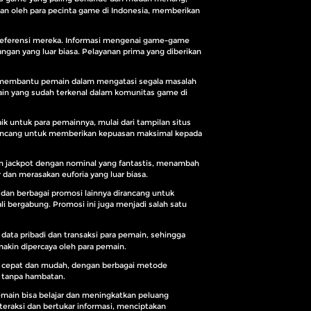
an oleh para pecinta game di Indonesia, memberikan
referensi mereka. Informasi mengenai game-game
gan yang luar biasa. Pelayanan prima yang diberikan
ap membantu pemain dalam mengatasi segala masalah
ain yang sudah terkenal dalam komunitas game di
 untuk para pemainnya, mulai dari tampilan situs
dirancang untuk memberikan kepuasan maksimal kepada
kan jackpot dengan nominal yang fantastis, menambah
 dan merasakan euforia yang luar biasa.
an berbagai promosi lainnya dirancang untuk
bergabung. Promosi ini juga menjadi salah satu
data pribadi dan transaksi para pemain, sehingga
kin dipercaya oleh para pemain.
an cepat dan mudah, dengan berbagai metode
n tanpa hambatan.
pemain bisa belajar dan meningkatkan peluang
eraksi dan bertukar informasi, menciptakan