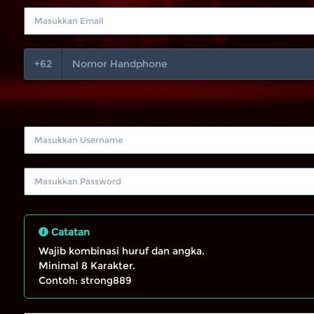
+62
Catatan
Wajib kombinasi huruf dan angka.
Minimal 8 Karakter.
Contoh: strong889