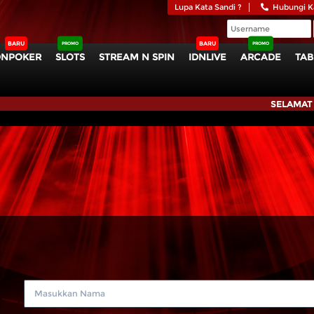
Lupa Kata Sandi ?
Hubungi K
BARU
BARU
PROMO
PROMO
DNPOKER
SLOTS
STREAM N SPIN
IDNLIVE
ARCADE
TAB
SELAMAT DATANG 