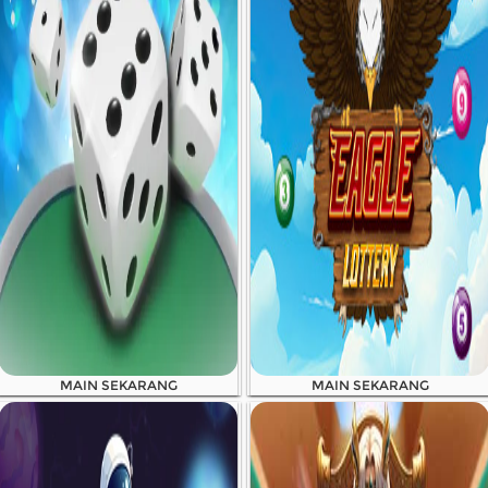
MAIN SEKARANG
MAIN SEKARANG