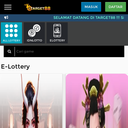
Beranda
MASUK
DAFTAR
SELAMAT DATANG DI TARGET88 !!! Situs Game T
Sports
BARU
PROMO
Live Casino
BARU
IDNLOTTO
ELOTTERY
IDNPoker
ALL LOTTERY
BARU
Slots
PROMO
IDNLIVE
E-Lottery
BARU
Stream N Spin
Arcade
PROMO
Table Games
Lottery
BARU
PROMO
IDNRaffle