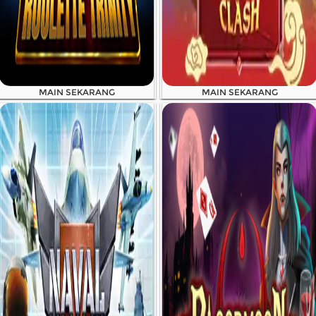
MAIN SEKARANG
MAIN SEKARANG