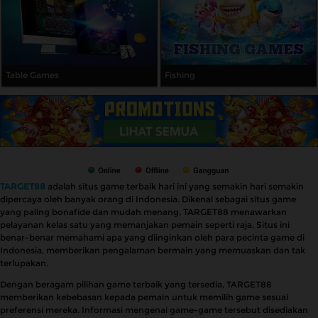
Table Games
Fishing
TARGET88
adalah situs game terbaik hari ini yang semakin hari semakin
dipercaya oleh banyak orang di Indonesia. Dikenal sebagai situs game
yang paling bonafide dan mudah menang, TARGET88 menawarkan
pelayanan kelas satu yang memanjakan pemain seperti raja. Situs ini
benar-benar memahami apa yang diinginkan oleh para pecinta game di
Indonesia, memberikan pengalaman bermain yang memuaskan dan tak
terlupakan.
Dengan beragam pilihan game terbaik yang tersedia, TARGET88
memberikan kebebasan kepada pemain untuk memilih game sesuai
preferensi mereka. Informasi mengenai game-game tersebut disediakan