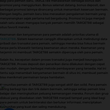
Bagi para pemain baru, TARGET88 menawarkan berbagai bonus dan
promosi yang menggiurkan. Bonus selamat datang, bonus deposit, dan
berbagai promosi lainnya dirancang untuk menambah keseruan bermain.
Dengan begitu, pemain baru bisa merasakan pengalaman bermain yang
menyenangkan sejak pertama kali bergabung. Promosi ini juga menjadi
salah satu alasan mengapa banyak pemain memilih TARGET88 sebagai
situs favorit mereka.
Keamanan dan kenyamanan para pemain adalah prioritas utama di
TARGET88
. Sistem keamanan canggih diterapkan untuk melindungi data
pribadi dan transaksi para pemain, sehingga mereka bisa fokus bermain
tanpa perlu khawatir tentang keamanan akun mereka. Keamanan yang
terjamin ini membuat TARGET88 semakin dipercaya oleh para pemain.
Selain itu, kecepatan dalam proses transaksi juga menjadi keunggulan
TARGET88. Proses deposit dan penarikan dana dilakukan dengan cepat
dan mudah, dengan berbagai metode pembayaran yang tersedia. Hal ini
tentu saja menambah kenyamanan bermain di situs ini, membuat pemain
bisa menikmati permainan tanpa hambatan.
Komunitas pemain di TARGET88 juga sangat aktif dan solid. Para pemain
sering berbagi tips dan trik dalam bermain, sehingga setiap pemain bisa
belajar dan meningkatkan peluang kemenangan mereka. Forum dan grup
diskusi yang disediakan oleh TARGET88 menjadi tempat yang ideal bagi
para pemain untuk berinteraksi dan bertukar informasi, menciptakan
komunitas yang kuat dan saling mendukung.